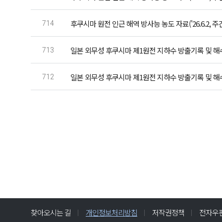
후쿠시마 원전 인근 해역 방사능 농도 자료('26.6.2, 주
714
일본 외무성 후쿠시마 제1원전 지하수 방출기록 및 해수 
713
일본 외무성 후쿠시마 제1원전 지하수 방출기록 및 해수 
712
처음
이전
다음
끝
찾아오시는 길
개인정보처리방침
저작권정책
전자우