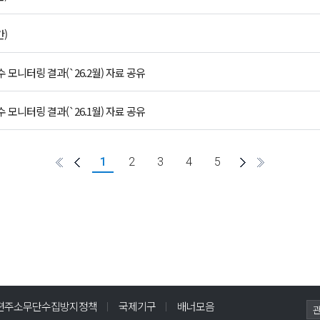
간)
모니터링 결과(`26.2월) 자료 공유
모니터링 결과(`26.1월) 자료 공유
1
2
3
4
5
편주소무단수집방지정책
국제기구
배너모음