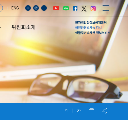
ENG
원자력안전정보공개센터
동
위원회소개
해양환경방사능 감시
생활주변방사선 정보서비스