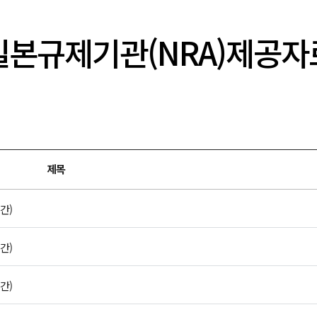
일본규제기관(NRA)제공자
제목
간)
간)
간)