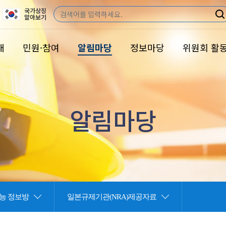
국가상징
검
알아보기
색
개
민원·참여
알림마당
정보마당
위원회 활
알림마당
능 정보방
일본규제기관(NRA)제공자료