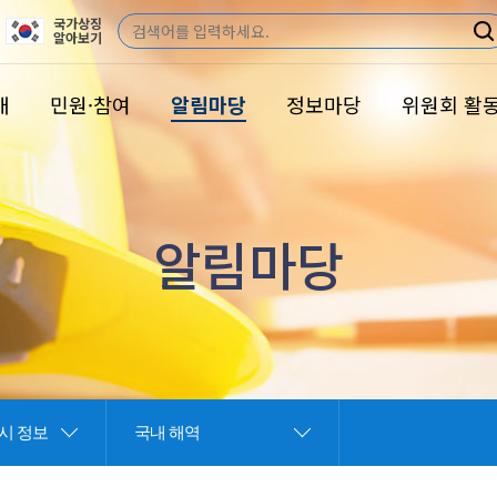
국가상징
검
알아보기
색
개
민원·참여
알림마당
정보마당
위원회 활
알림마당
시 정보
국내 해역