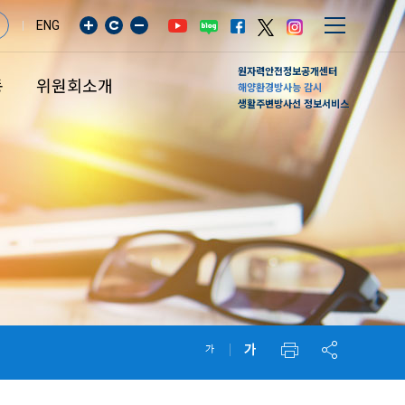
ENG
원자력안전정보공개센터
동
위원회소개
해양환경방사능 감시
생활주변방사선 정보서비스