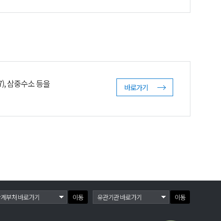
), 삼중수소 등을
바로가기
이동
이동