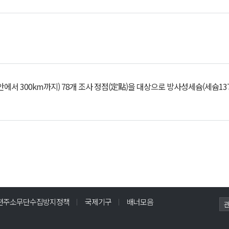
300km까지) 78개 조사 정점(定點)을 대상으로 방사성세슘(세슘137
편주소무단수집방지정책
국제기구
배너모음