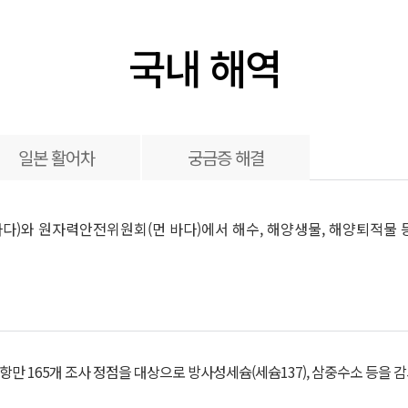
국내 해역
일본 활어차
궁금증 해결
다)와 원자력안전위원회(먼 바다)에서 해수, 해양생물, 해양퇴적물 
 165개 조사 정점을 대상으로 방사성세슘(세슘137), 삼중수소 등을 