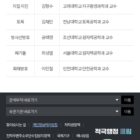
지질·지진
김형수
고려대학교 지구환경과학과 교수
토목
김재민
전남대학교 토목공학과 교수
방사선방호
공태영
조선대학교 원자력공학과 교수
폐기물
최성열
서울대학교 원자핵공학과 교수
화재방호
이민철
인천대학교 안전공학과 교수
이동
이동
찾아오시는 길
개인정보처리방침
저작권정책
전자우편주소무단수집방지정책
국제기구
배너모음