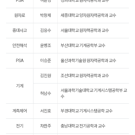
PSA
허균영
경희대학교 원자력공학과 교수
원자로
박창제
세종대학교 양자원자력공학과 교수
중대사고
김응수
서울대학교 원자핵공학과 교수
안전해석
윤병조
부산대학교 기계공학부 교수
PSA
이승준
울산과학기술원 원자력공학과 교수
김진원
조선대학교 원자력공학과 교수
기계
서울과학기술대학교 기계시스템공학부 교
허남수
수
계측제어
서진호
부경대학교 기계시스템공학 교수
전기
차한주
충남대학교 전기공학과 교수