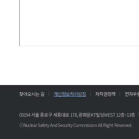
찾아오시는 길
개인정보처리방침
저작권정책
전자우
03154 서울 종로구 세종대로 178, 광화문KT빌딩WEST 12층~13층
ⓒNuclear Safety And Security Commission All Right Reserved.