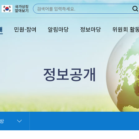
국가상징
검
알아보기
색
개
민원·참여
알림마당
정보마당
위원회 활
정보공개
방