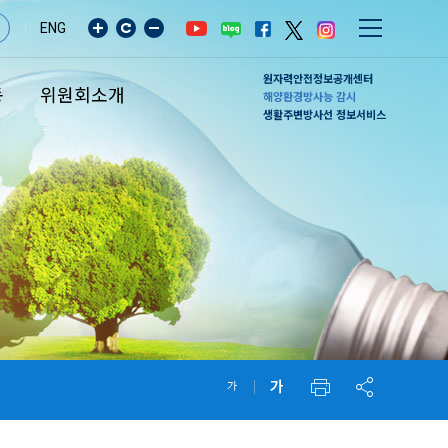
ENG
원자력안전정보공개센터
동
위원회소개
해양환경방사능 감시
생활주변방사선 정보서비스