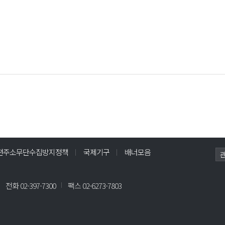
편주소무단수집방지정책
국제기구
배너모음
전화
02-397-7300
팩스 02-6273-7803