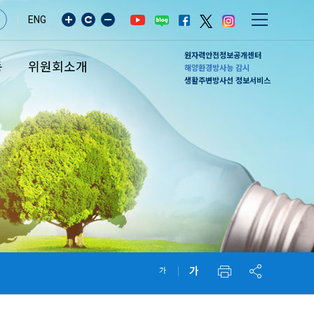
ENG
원자력안전정보공개센터
동
위원회소개
해양환경방사능 감시
생활주변방사선 정보서비스