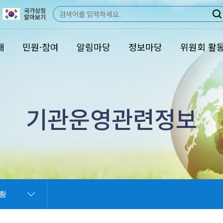
국가상징
검
알아보기
색
개
민원·참여
알림마당
정보마당
위원회 활
기관운영관련정보
황