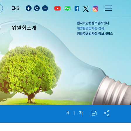
ENG
원자력안전정보공개센터
동
위원회소개
해양환경방사능 감시
생활주변방사선 정보서비스