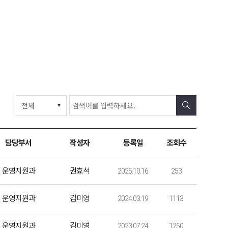
담당부서
작성자
등록일
조회수
운영지원과
권효석
2025.10.16
253
운영지원과
김미영
2024.03.19
1113
운영지원과
김미영
2023.07.24
1250