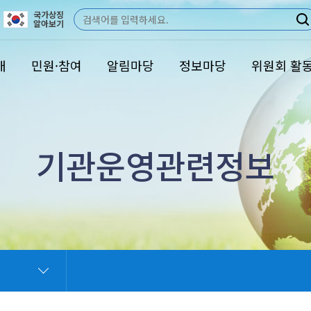
국가상징
검
알아보기
색
개
민원·참여
알림마당
정보마당
위원회 활
기관운영관련정보