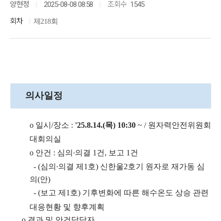
조회수
양현정
2025-08-08 08:58
1545
회차
제218회
의사일정
ο
일시
/
장소
:
'25.8.14.(목) 10:30
~
/
원자력안전위원회
대회의실
ο
안건
:
심의
∙
의결 1건, 보고 1건
- (
심의
∙
의결 제1호)
신한울2호기 원자로 재가동 심
의(안)
- (보고
제1호) 기후변화에 따른 해수온도 상승 관련
대응현황 및 향후계획
ο
결과 및 안건담당자