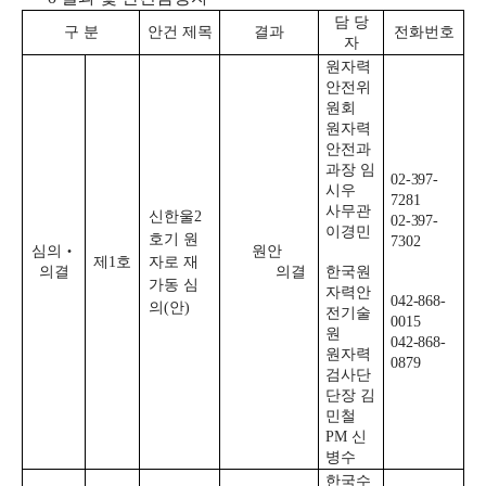
담 당
구 분
안건 제목
결과
전화번호
자
원자력
안전위
원회
원자력
안전과
과장 임
02-397-
시우
7281
사무관
신한울
2
02-397-
이경민
호기 원
7302
심의
‧
원안
제
1
호
자로 재
의결
의결
한국원
가동 심
자력안
042-868-
의
(
안
)
전기술
0015
원
042-868-
원자력
0879
검사단
단장 김
민철
PM
신
병수
한국수