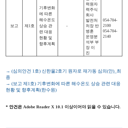
력원자
기후변화
력주식
에 따른
회사
해수온도
054-704-
발전처
2100
보고
제
1
호
상승 관
-
처장 반
054-704-
병훈
련 대응
2140
운영분
현황 및
석부 부
향후계획
장 이
진
→ (심의안건 1호) 신한울2호기 원자로 재가동 심의(안)_최
종
→ (보고 제1호) 기후변화에 따른 해수온도 상승 관련 대응
현황 및 향후계획(한수원)
* 안건은
Adobe Reader X 10.1
이상이어야 읽을 수 있습니다
.